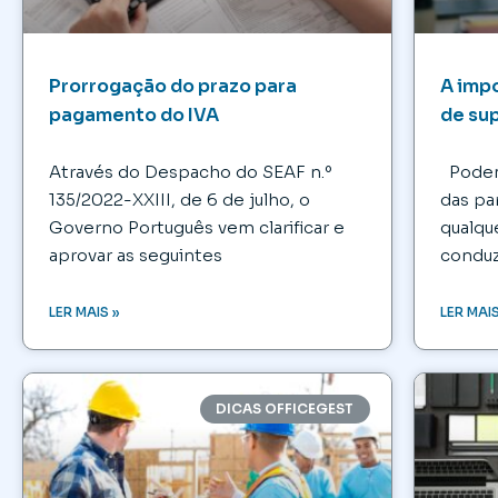
Prorrogação do prazo para
A imp
pagamento do IVA
de sup
Através do Despacho do SEAF n.º
Podemo
135/2022-XXIII, de 6 de julho, o
das pa
Governo Português vem clarificar e
qualqu
aprovar as seguintes
condu
LER MAIS »
LER MAIS
DICAS OFFICEGEST