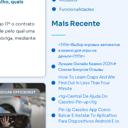
lho, quais
Funcionalidades
Mais Recente
o 11º o contrato
le pelo qual uma
obriga, mediante
<title>Выбор игровых автоматов
в казино для игры на
деньги</title>
Лучшие Онлайн Казино 2024 ᐈ
Списки Бонусов Отзывы
How To Learn Craps And Win
Find Out In Less Than Four
Minute
DICAS OFFICEGEST
<tg>Central De Ajuda Do
Cassino Pin-up</tg
Pin Up Cassino App Como
Baixar E Instalar To Aplicativo
Para Dispositivos Android E Io