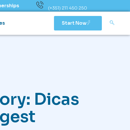
nerships
(+351) 211 450 250
es
Start Now
ory: Dicas
egest