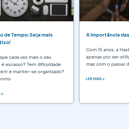
o de Tempo: Seja mais
A importância da
tivo!
Com 15 anos, a Ha
apenas por ser utili
que cada vez mais o seu
mas com o passar d
é escasso? Tem dificuldade
erir e manter-se organizado?
 como
LER MAIS »
 »