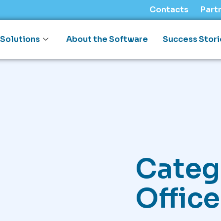
Contacts
Part
Solutions
About the Software
Success Stori
Categ
Offic