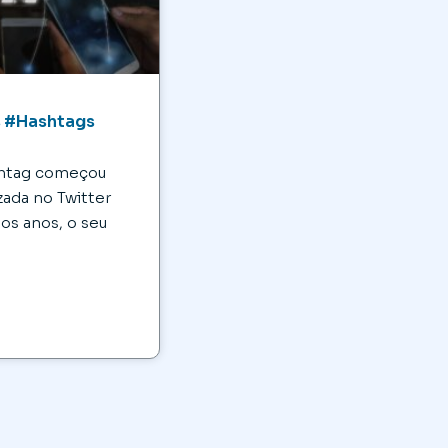
s #Hashtags
shtag começou
zada no Twitter
os anos, o seu