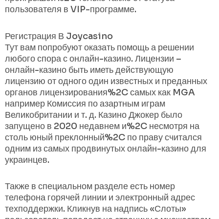
пользователя в VIP-программе.
Регистрация В Joycasino
Тут вам попробуют оказать помощь а решении
любого спора с онлайн-казино. Лицензии –
онлайн-казино быть иметь действующую
лицензию от одного один известных и преданных
органов лицензирования%2C самых как MGA
например Комиссия по азартным играм
Великобритании и т. д. Казино Джокер было
запущено в 2020 недавнем и%2C несмотря на
столь юный преклонный%2C по праву считался
одним из самых продвинутых онлайн-казино для
украинцев.
Также в специальном разделе есть номер
телефона горячей линии и электронный адрес
техподдержки. Кликнув на надпись «Слоты»