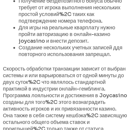
Получение бездепозитного бонуса обычно
требует от игрока выполнения нескольких
простой условий%2C таких как
подтверждение номера телефона.
Для игры на реальные кварплату нужно
пройти авторизацию в онлайн-казино
joycasino и внести депозит.
Создание нескольких учетных записей ддя
повторного использования запрещал.
Скорость обработки транзакции зависит от выбран
системы и или варьироваться от одной минуты до
двух суток%2C что являлось стандартной
практикой в индустрии онлайн-гемблинга.
Программа лояльности и достижения в Joycasino
созданы для того%2C этого вознаградить
активность игроков и их привязанности казино.
Она также в себя систему кешбэка%2C зависящую
остального общего объема ставок и
проигрышей%2C только также от статуса