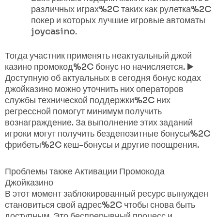
различных играх%2C таких как рулетка%2C
покер и которых лучшие игровые автоматы
joycasino.
Тогда участник применять неактуальный джой
казино промокод%2C бонус но начисляется. ▶️
Доступную об актуальных в сегодня бонус кодах
джойказино можно уточнить них операторов
службы технической поддержки%2C них
регрессной помогут минимум получить
вознаграждение. За выполнение этих заданий
игроки могут получить бездепозитные бонусы%2C
фрибеты%2C кеш-бонусы и другие поощрения.
Проблемы также Активации Промокода
Джойказино
В этот момент заблокированный ресурс вынужден
становиться свой адрес%2C чтобы снова быть
доступным. Это беспрерывный процесс и