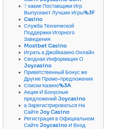
❔ какие Поставщики Игр
Выпускают Лучшие Игры%3F
Casino
Служба Технической
Поддержки Игорного
Заведения
Mostbet Casino
Играть а Джойказино Онлайн
Сводная Информация О
Joycasino
Приветственный Бонус же
Другие Промо-предложения
Списки Казино%3A
Акции И Бонусные
предложений Joycasino
а Зарегистрироваться На
Сайте Joy Casino
Регистрация в Официальном
Сайте Joycasino И Вход