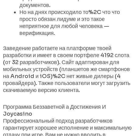
документов.
Но на днях происходило то%2C что что
просто обязан лидуме и это такое
неприятное для любой человека —
верификация.
Заведение работаете на платформе твоей
разработки и имеет в своем портфеле 4192 слота
(от 32 разработчиков). Сайт адаптирован для
мобильных устройств (планшетов же смартфонов
на Android и iOS)%2C нет живые дилеры (4
провайдера). Также пользователи могут загрузить
скачиваемую версию клиента.
Программа Беззаветной а Достижения И
Joycasino
Профессиональный подход разработчиков
гарантирует хорошее исполнение и максимальную
отдачу при игре. Вам не нужно вводить в