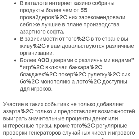
В каталоге интернет казино собраны
продукты более чем от 35
провайдеров%2C них зарекомендовали
себя же лучшие в плане производства
азартного софта.
В зависимости от того%2C в то стране вы
живу%2C к вам довольствуются различные
организации.
Более 400 дверями с различными видами”
“игр%2C включая баккара%2C
блэкджек%2C покер%2C рулетку%2C сик
бо%2C монополию а лото%2C доступны
ддя игроков.
Участие в таких событиях не только добавляет
азарта%2C только и предоставляет возможностей
выиграть значительные проценты денег или
интересные призы. Кроме того%2C регулярные
проверки генераторов случайных чисел и игрового