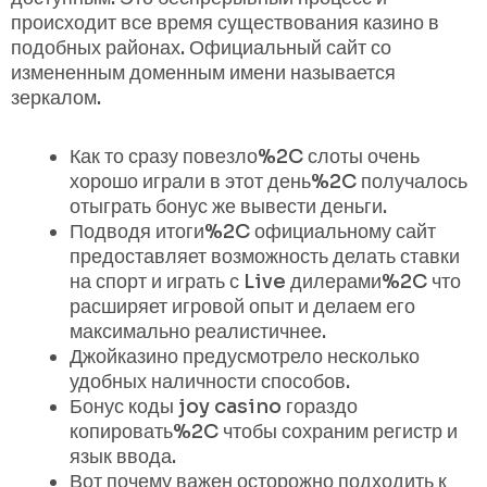
происходит все время существования казино в
подобных районах. Официальный сайт со
измененным доменным имени называется
зеркалом.
Как то сразу повезло%2C слоты очень
хорошо играли в этот день%2C получалось
отыграть бонус же вывести деньги.
Подводя итоги%2C официальному сайт
предоставляет возможность делать ставки
на спорт и играть с Live дилерами%2C что
расширяет игровой опыт и делаем его
максимально реалистичнее.
Джойказино предусмотрело несколько
удобных наличности способов.
Бонус коды joy casino гораздо
копировать%2C чтобы сохраним регистр и
язык ввода.
Вот почему важен осторожно подходить к