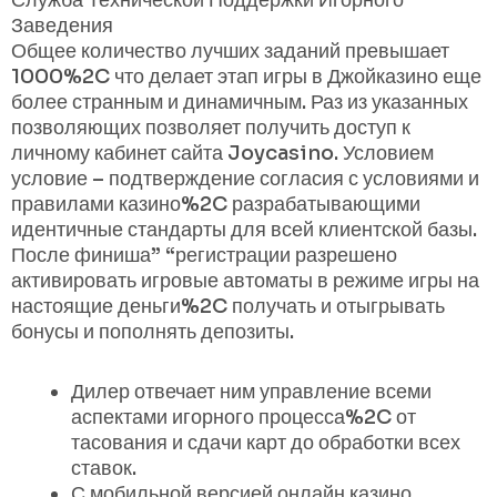
Заведения
Общее количество лучших заданий превышает
1000%2C что делает этап игры в Джойказино еще
более странным и динамичным. Раз из указанных
позволяющих позволяет получить доступ к
личному кабинет сайта Joycasino. Условием
условие – подтверждение согласия с условиями и
правилами казино%2C разрабатывающими
идентичные стандарты для всей клиентской базы.
После финиша” “регистрации разрешено
активировать игровые автоматы в режиме игры на
настоящие деньги%2C получать и отыгрывать
бонусы и пополнять депозиты.
Дилер отвечает ним управление всеми
аспектами игорного процесса%2C от
тасования и сдачи карт до обработки всех
ставок.
С мобильной версией онлайн казино