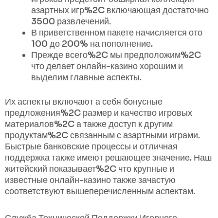
азартных игр%2C включающая достаточно
3500 развлечений.
В приветственном пакете начисляется ото
100 до 200% на пополнение.
Прежде всего%2C мы предположим%2C
что делает онлайн-казино хорошим и
выделим главные аспекты.
Их аспекты включают а себя бонусные
предложения%2C размер и качество игровых
материалов%2C а также доступ к другим
продуктам%2C связанным с азартными играми.
Быстрые банковские процессы и отличная
поддержка также имеют решающее значение. Наш
житейский показывает%2C что крупные и
известные онлайн-казино также зачастую
соответствуют вышеперечисленным аспектам.
Служба Технической Поддержки Игорного