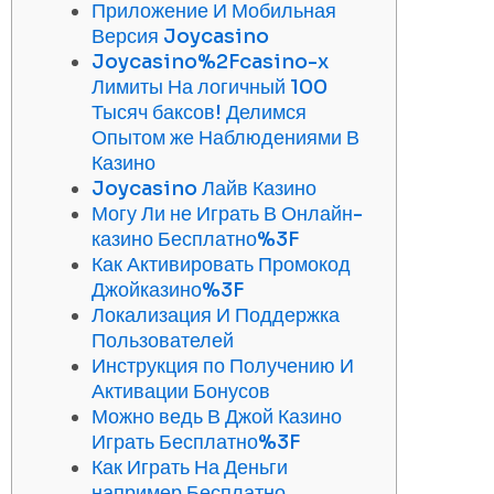
Приложение И Мобильная
Версия Joycasino
Joycasino%2Fcasino-x
Лимиты На логичный 100
Тысяч баксов! Делимся
Опытом же Наблюдениями В
Казино
Joycasino Лайв Казино
Могу Ли не Играть В Онлайн-
казино Бесплатно%3F
Как Активировать Промокод
Джойказино%3F
Локализация И Поддержка
Пользователей
Инструкция по Получению И
Активации Бонусов
Можно ведь В Джой Казино
Играть Бесплатно%3F
Как Играть На Деньги
например Бесплатно