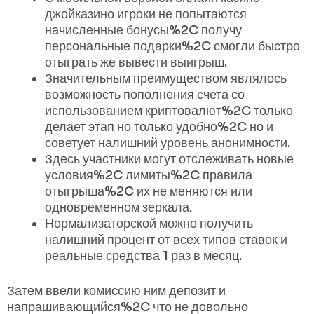
джойказино игроки не попытаются
начисленные бонусы%2C получу
персональные подарки%2C смогли быстро
отыграть же вывести выигрыш.
Значительным преимуществом являлось
возможность пополнения счета со
использованием криптовалют%2C только
делает этап но только удобно%2C но и
советует налишний уровень анонимности.
Здесь участники могут отслеживать новые
условия%2C лимиты%2C правила
отыгрыша%2C их не меняются или
одновременном зеркала.
Нормализаторской можно получить
налишний процент от всех типов ставок и
реальные средства 1 раз в месяц.
Затем ввели комиссию ним депозит и
напрашивающийся%2C что не довольно