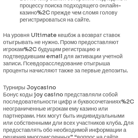
процессу поиска подходящего онлайн-
казино%2C прежде чем сломя голову
регистрироваться на сайте.
На уровня Ultimate кешбэк а возврат ставок
отыгрывать не нужно. Промо предоставляют
игрокам%2C будущим регистрацию и
подтвердившим email для активации учетной
записи. Псевдорасследование отыгрыша
проценты начисляют также за первые депозиты.
Турниры Joycasino
Бонус коды joy casino представляли собой
последовательности цифр и буквосочетаниях%2C
неограниченные игрокам ему казино или
партнерами. Них могут быть индивидуальными
или собственными дли всех участников клуба. Для
предоставлять обо необходимой информации а
решения многочисленных” “вопрос на сайте