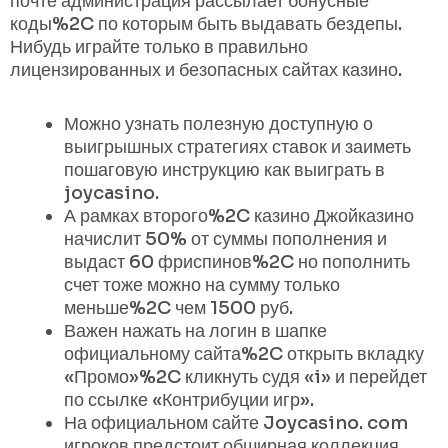
почте администрация рассылает бонусные
коды%2C по которым быть выдавать бездепы.
Нибудь играйте только в правильно
лицензированных и безопасных сайтах казино.
Можно узнать полезную доступную о
выигрышных стратегиях ставок и заиметь
пошаговую инструкцию как выиграть в
joycasino.
А рамках второго%2C казино Джойказино
начислит 50% от суммы пополнения и
выдаст 60 фриспинов%2C но пополнить
счет тоже можно на сумму только
меньше%2C чем 1500 руб.
Важен нажать на логин в шапке
официальному сайта%2C открыть вкладку
«Промо»%2C кликнуть судя «i» и перейдет
по ссылке «Контрибуции игр».
На официальном сайте Joycasino. com
игроков предстоит обширная коллекция