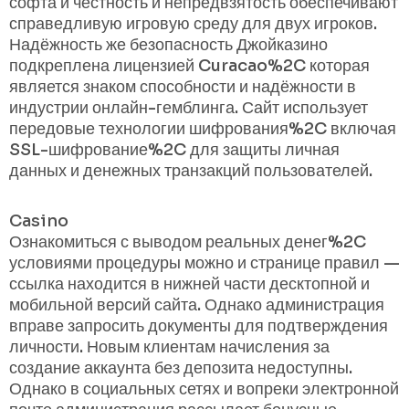
софта и честность и непредвзятость обеспечивают
справедливую игровую среду для двух игроков.
Надёжность же безопасность Джойказино
подкреплена лицензией Curacao%2C которая
является знаком способности и надёжности в
индустрии онлайн-гемблинга. Сайт использует
передовые технологии шифрования%2C включая
SSL-шифрование%2C для защиты личная
данных и денежных транзакций пользователей.
Casino
Ознакомиться с выводом реальных денег%2C
условиями процедуры можно и странице правил —
ссылка находится в нижней части десктопной и
мобильной версий сайта. Однако администрация
вправе запросить документы для подтверждения
личности. Новым клиентам начисления за
создание аккаунта без депозита недоступны.
Однако в социальных сетях и вопреки электронной