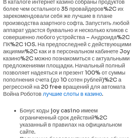
В каталоге интернет казино собраны продуктов
более чем остального 35 провайдеров%2C их
зарекомендовали себя же лучшие в плане
производства азартного софта. Запустить любой
аппарат удастся буквально и несколько кликов с
совершенно любого устройства – Андроида%2C
ПК%2C iOS. На предпоследней с действующими
акциями%2C как и в персональном кабинете Joy
казино%2C можно познакомиться с актуальными
предложениями площадки. Начальный полный
позволяет надеяться и презент 100% от суммы
пополнения счета (до 10 сотен рублей)%2C а
регрессной на 20 free вращений для автомата
Война Роботов
лучшие слоты в казино
.
Бонус коды joy casino имеем
ограниченный срок действий%2C
указанный в правилах на официальном
сайте.