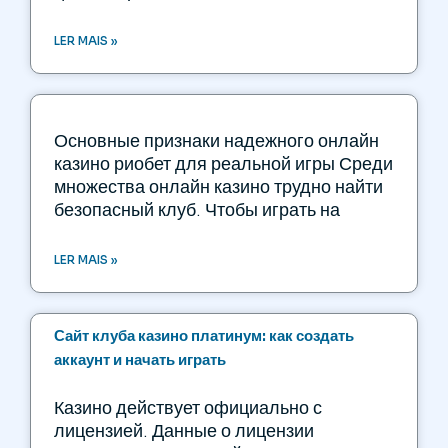
LER MAIS »
Основные признаки надежного онлайн
казино риобет для реальной игры Среди
множества онлайн казино трудно найти
безопасный клуб. Чтобы играть на
LER MAIS »
Сайт клуба казино платинум: как создать
аккаунт и начать играть
Казино действует официально с
лицензией. Данные о лицензии