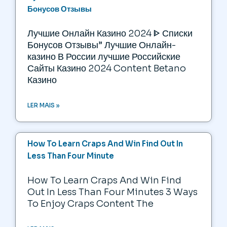
Бонусов Отзывы
Лучшие Онлайн Казино 2024 ᐈ Списки
Бонусов Отзывы” Лучшие Онлайн-
казино В России лучшие Российские
Сайты Казино 2024 Content Betano
Казино
LER MAIS »
How To Learn Craps And Win Find Out In
Less Than Four Minute
How To Learn Craps And Win Find
Out In Less Than Four Minutes 3 Ways
To Enjoy Craps Content The