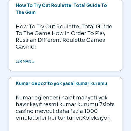
How To Try Out Roulette: Total Guide To
The Gam
How To Try Out Roulette: Total Guide
To The Game How In Order To Play
Russian Different Roulette Games
Casino:
LER MAIS »
Kumar depozito yok yasal kumar kurumu
Kumar eğlencesi nakit maliyeti yok
hayır kayıt resmi kumar kurumu 7slots
casino mevcut daha fazla 1000
emülatörler her tür türler.Koleksiyon