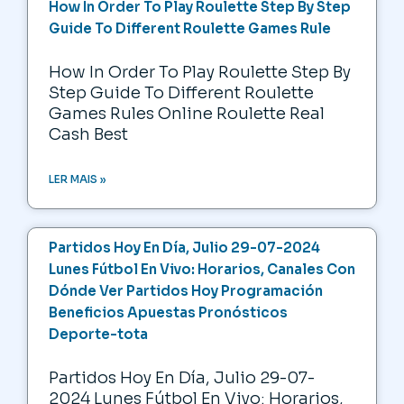
How In Order To Play Roulette Step By Step
Guide To Different Roulette Games Rule
How In Order To Play Roulette Step By
Step Guide To Different Roulette
Games Rules Online Roulette Real
Cash Best
LER MAIS »
Partidos Hoy En Día, Julio 29-07-2024
Lunes Fútbol En Vivo: Horarios, Canales Con
Dónde Ver Partidos Hoy Programación
Beneficios Apuestas Pronósticos
Deporte-tota
Partidos Hoy En Día, Julio 29-07-
2024 Lunes Fútbol En Vivo: Horarios,