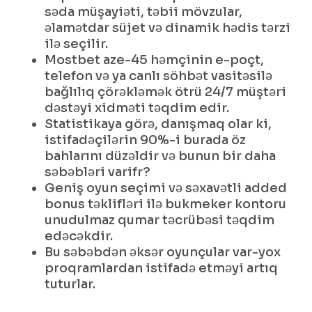
səda müşayiəti, təbii mövzular,
əlamətdar süjet və dinamik hədis tərzi
ilə seçilir.
Mostbet aze-45 həmçinin e-poçt,
telefon və ya canlı söhbət vasitəsilə
bağlılıq çörəkləmək ötrü 24/7 müştəri
dəstəyi xidməti təqdim edir.
Statistikaya görə, danışmaq olar ki,
istifadəçilərin 90%-i burada öz
bahlarını düzəldir və bunun bir daha
səbəbləri varifr?
Geniş oyun seçimi və səxavətli added
bonus təklifləri ilə bukmeker kontoru
unudulmaz qumar təcrübəsi təqdim
edəcəkdir.
Bu səbəbdən əksər oyunçular var-yox
proqramlardan istifadə etməyi artıq
tuturlar.