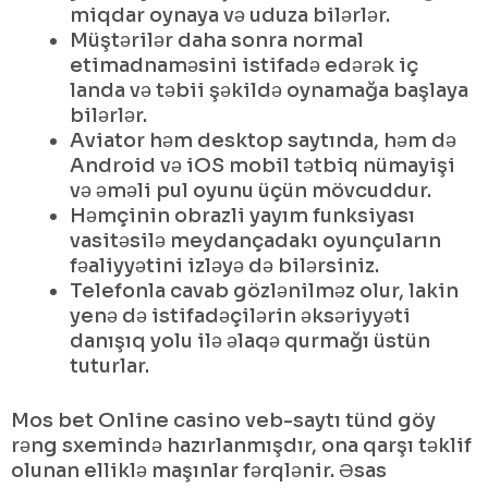
miqdar oynaya və uduza bilərlər.
Müştərilər daha sonra normal
etimadnaməsini istifadə edərək iç
landa və təbii şəkildə oynamağa başlaya
bilərlər.
Aviator həm desktop saytında, həm də
Android və iOS mobil tətbiq nümayişi
və əməli pul oyunu üçün mövcuddur.
Həmçinin obrazli yayım funksiyası
vasitəsilə meydançadakı oyunçuların
fəaliyyətini izləyə də bilərsiniz.
Telefonla cavab gözlənilməz olur, lakin
yenə də istifadəçilərin əksəriyyəti
danışıq yolu ilə əlaqə qurmağı üstün
tuturlar.
Mos bet Online casino veb-saytı tünd göy
rəng sxemində hazırlanmışdır, ona qarşı təklif
olunan elliklə maşınlar fərqlənir. Əsas