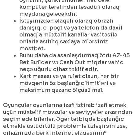
oynamır, çünki ümumən nəticələr
kompüter tərəfindən təsadüfi olaraq
meydana gələcəkdir.
İstəyinizdən əlaqəli olaraq obrazli
danışıq, e-poçt və ya telefon da daxil
olmaqla müxtəlif kanallar vasitəsilə
onlarla asılılıq saxlaya bilərsiniz
mostbet.
Bunu daha da asanlaşdırmaq ötrü AZ-45
Bet Builder və Cash Out miqdar vahid
neçə uğurlu cihaz təklif edir.
Kart masası və ya rulet olsun, hər bir
mövqenin öz başlanğıc limitləri və
maksimum qazanc ölçüsü mal.
Oyunçular oyunlarına izafi iztirab izafi etmək
üçün müxtəlif mövzular və səviyyələr arasından
seçim edə bilərlər. Əgər tətbiqdə başlanğıc
etməklə üstüörtülü problemlə üzləşirsinizsə,
cihazınızda bərk internet əlaqəsinin”