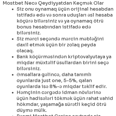
Mostbet Necə Qeydiyyatdan Keçmək Olar
Siz onu oynamaq üçün orijinal hesabdan
istifadə edə və sonra uduşları əsl hesaba
köçürə bilərsiniz və ya oynamaq ötrü
bonus hesabından istifadə edə
bilərsiniz.
Siz mərci seçəndə mərcin məbləğini
daxil etmək üçün bir zolaq peyda
olacaq.
Bank köçürməsindən kriptovalyutaya ya
miqdar müxtəlif üsullardan birini seçə
bilərsiniz.
Əmsallara gəlincə, daha tanımlı
oyunlarda just one, 5-5%, qalan
oyunlarda isə 8%-ə miqdar təklif edir.
Həmçinin cərgədə idman növlərinə
üçün hadisələri tökmək üçün rahat vahid
hökmdar, yaşamağa sürətli keçid ötrü
düymə mülk.