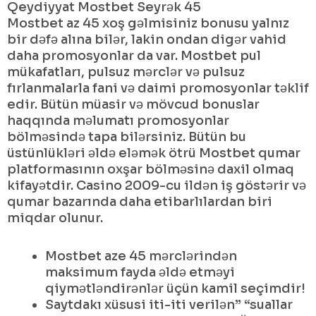
Qeydiyyat Mostbet Seyrək 45
Mostbet az 45 xoş gəlmisiniz bonusu yalnız
bir dəfə alına bilər, lakin ondan digər vahid
daha promosyonlar da var. Mostbet pul
mükafatları, pulsuz mərclər və pulsuz
fırlanmalarla fani və daimi promosyonlar təklif
edir. Bütün müasir və mövcud bonuslar
haqqında məlumatı promosyonlar
bölməsində tapa bilərsiniz. Bütün bu
üstünlükləri əldə eləmək ötrü Mostbet qumar
platformasının oxşar bölməsinə daxil olmaq
kifayətdir. Casino 2009-cu ildən iş göstərir və
qumar bazarında daha etibarlılardan biri
miqdar olunur.
Mostbet aze 45 mərclərindən
maksimum fayda əldə etməyi
qiymətləndirənlər üçün kamil seçimdir!
Saytdakı xüsusi iti-iti verilən” “suallar