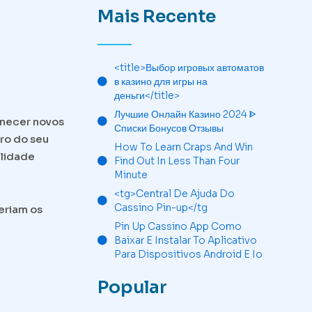
Mais Recente
<title>Выбор игровых автоматов
в казино для игры на
деньги</title>
Лучшие Онлайн Казино 2024 ᐈ
rnecer novos
Списки Бонусов Отзывы
uro do seu
How To Learn Craps And Win
ilidade
Find Out In Less Than Four
Minute
<tg>Central De Ajuda Do
Cassino Pin-up</tg
eriam os
Pin Up Cassino App Como
Baixar E Instalar To Aplicativo
Para Dispositivos Android E Io
Popular