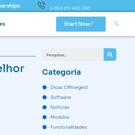
nerships
(+351) 211 450 250
es
Start Now
Search
elhor
Categoria
Dicas Officegest
Software
Noticias
Modulos
Funcionalidades