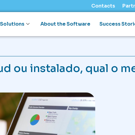
Contacts
Part
Solutions
About the Software
Success Stori
d ou instalado, qual o m